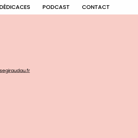
DÉDICACES
PODCAST
CONTACT
segiraudau.fr